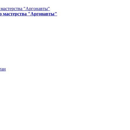
о мастерства "Аргонавты"
тан