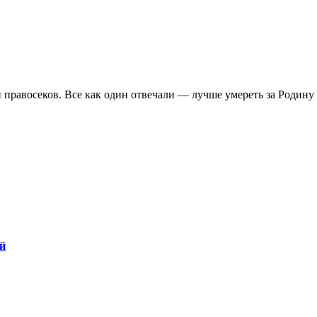
равосеков. Все как один отвечали — лучше умереть за Родину н
ой