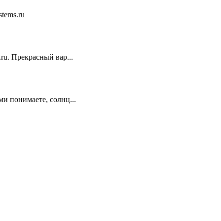
stems.ru
ru. Прекрасный вар...
ми понимаете, солнц...