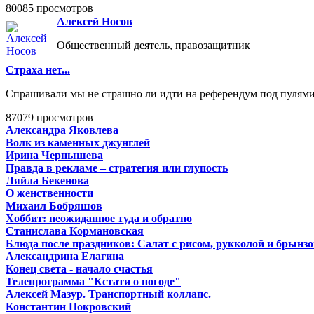
80085 просмотров
Алексей Носов
Общественный деятель, правозащитник
Страха нет...
Спрашивали мы не страшно ли идти на референдум под пулями п
87079 просмотров
Александра Яковлева
Волк из каменных джунглей
Ирина Чернышева
Правда в рекламе – стратегия или глупость
Ляйла Бекенова
О женственности
Михаил Бобряшов
Хоббит: неожиданное туда и обратно
Станислава Кормановская
Блюда после праздников: Салат с рисом, рукколой и брынз
Александрина Елагина
Конец света - начало счастья
Телепрограмма "Кстати о погоде"
Алексей Мазур. Транспортный коллапс.
Константин Покровский