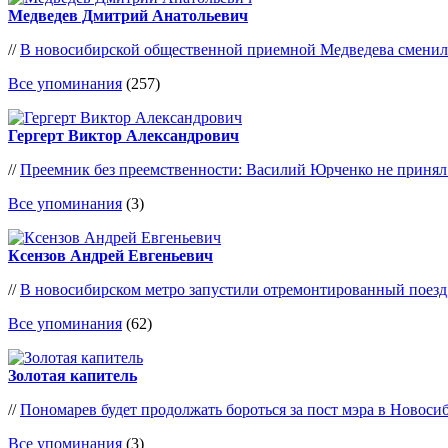
Медведев Дмитрий Анатольевич
//
В новосибирской общественной приемной Медведева сменил
Все упоминания
(257)
Гергерт Виктор Александрович
//
Преемник без преемственности: Василий Юрченко не принял
Все упоминания
(3)
Ксензов Андрей Евгеньевич
//
В новосибирском метро запустили отремонтированный поезд
Все упоминания
(62)
Золотая капитель
//
Пономарев будет продолжать бороться за пост мэра в Новоси
Все упоминания
(3)