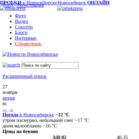
ПРОБКИ
в Новосибирске
Новосибирск
ОНЛАЙН
Вход
-
Регистрация
Фото
Видео
Соцсети
Блоги
Интервью
Справочник
Расширенный поиск
27
ноября
архив
вс
←
→
Погода
в Новосибирске
−12 °C
утром пасмурно, небольшой снег −17 °C
днем малооблачно −16 °C
Цены на бензин
АИ-92
40.35