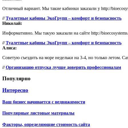
Отличный вариант. Мы такие кабинки заказали у http://bioecosy
//
Туалетные кабины ЭкоГрупп – комфорт и безопасность
Николай:
Информативно. Мы такую заказали на сайте http://bioecosystems.
//
Туалетные кабины ЭкоГрупп – комфорт и безопасность
Алиса:
Советую съездить на море недельки на 3-4, но только летом. Са
//
Организацию отпуска лучше доверить профессионалам
Популярно
Интересно
Ваш бизнес начинается с недвижимости
Популярные листовые материалы
Факторы, определяющие стоимость сайта