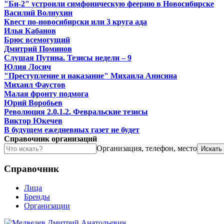
"Би-2" устроили симфоническую феерию в Новосибирске
Василий Волнухин
Квест по-новосибирски или 3 круга ада
Илья Кабанов
Брюс всемогущий
Дмитрий Поминов
Слушая Путина. Тезисы недели – 9
Юлия Лосич
"Преступление и наказание" Михаила Анисина
Михаил Фаустов
Малая фронту подмога
Юрий Воробьев
Революция 2.0.1.2. Февральские тезисы
Виктор Юкечев
В будущем ежедневных газет не будет
Справочник организаций
Организация, телефон, место
Справочник
Лица
Бренды
Организации