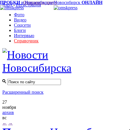
ПРОБКИ
в Новосибирске
Отправить другу
Новосибирск
ОНЛАЙН
Вход
-
Регистрация
Фото
Видео
Соцсети
Блоги
Интервью
Справочник
Расширенный поиск
27
ноября
архив
вс
←
→