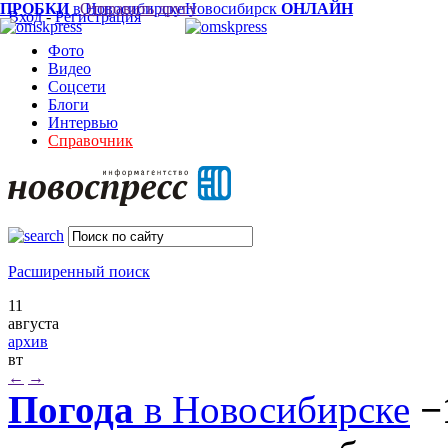
ПРОБКИ
в Новосибирске
Отправить другу
Новосибирск
ОНЛАЙН
Вход
-
Регистрация
Фото
Видео
Соцсети
Блоги
Интервью
Справочник
Расширенный поиск
11
августа
архив
вт
←
→
Погода
в Новосибирске
−