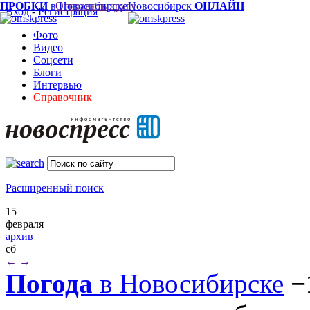
ПРОБКИ
в Новосибирске
Отправить другу
Новосибирск
ОНЛАЙН
Вход
-
Регистрация
Фото
Видео
Соцсети
Блоги
Интервью
Справочник
Расширенный поиск
15
февраля
архив
сб
←
→
Погода
в Новосибирске
−