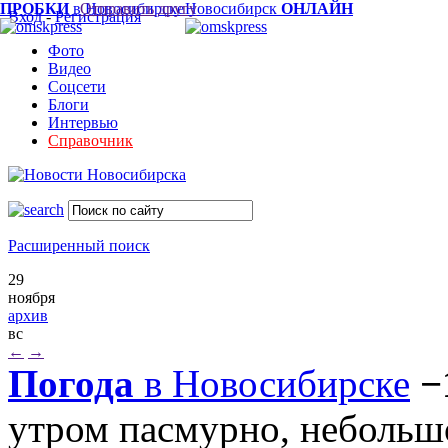
ПРОБКИ
в Новосибирске
Отправить другу
Новосибирск
ОНЛАЙН
Вход
-
Регистрация
Фото
Видео
Соцсети
Блоги
Интервью
Справочник
Расширенный поиск
29
ноября
архив
вс
←
→
Погода
в Новосибирске
−
утром пасмурно, небольш