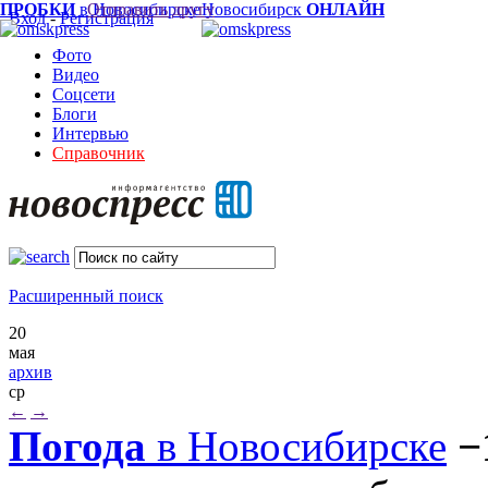
ПРОБКИ
в Новосибирске
Отправить другу
Новосибирск
ОНЛАЙН
Вход
-
Регистрация
Фото
Видео
Соцсети
Блоги
Интервью
Справочник
Расширенный поиск
20
мая
архив
ср
←
→
Погода
в Новосибирске
−