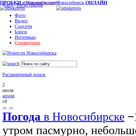
ПРОБКИ
в Новосибирске
Отправить другу
Новосибирск
ОНЛАЙН
Вход
-
Регистрация
Фото
Видео
Соцсети
Блоги
Интервью
Справочник
Расширенный поиск
2
июля
архив
сб
←
→
Погода
в Новосибирске
−
утром пасмурно, небольш