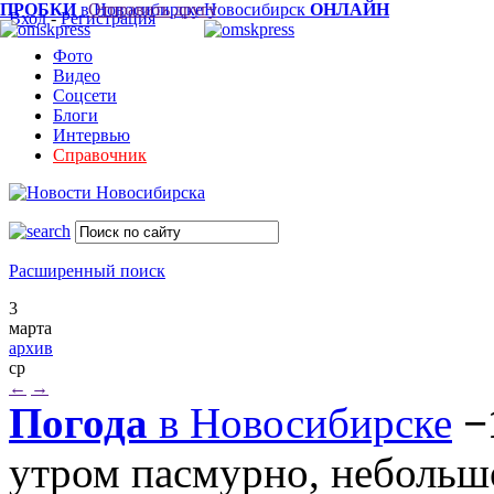
ПРОБКИ
в Новосибирске
Отправить другу
Новосибирск
ОНЛАЙН
Вход
-
Регистрация
Фото
Видео
Соцсети
Блоги
Интервью
Справочник
Расширенный поиск
3
марта
архив
ср
←
→
Погода
в Новосибирске
−
утром пасмурно, небольш