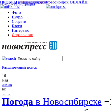
ПРОБКИ
в Новосибирске
Отправить другу
Новосибирск
ОНЛАЙН
Вход
-
Регистрация
Фото
Видео
Соцсети
Блоги
Интервью
Справочник
Расширенный поиск
16
мая
архив
вс
←
→
Погода
в Новосибирске
−