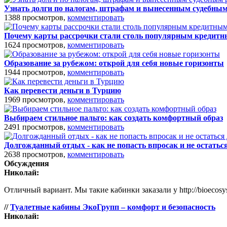
Узнать долги по налогам, штрафам и вынесенным судебны
1388 просмотров,
комментировать
Почему карты рассрочки стали столь популярным кредит
1624 просмотров,
комментировать
Образование за рубежом: открой для себя новые горизонты
1944 просмотров,
комментировать
Как перевести деньги в Турцию
1969 просмотров,
комментировать
Выбираем стильное пальто: как создать комфортный образ
2491 просмотров,
комментировать
Долгожданный отдых - как не попасть впросак и не остатьс
2638 просмотров,
комментировать
Обсуждения
Николай:
Отличный вариант. Мы такие кабинки заказали у http://bioecosy
//
Туалетные кабины ЭкоГрупп – комфорт и безопасность
Николай: