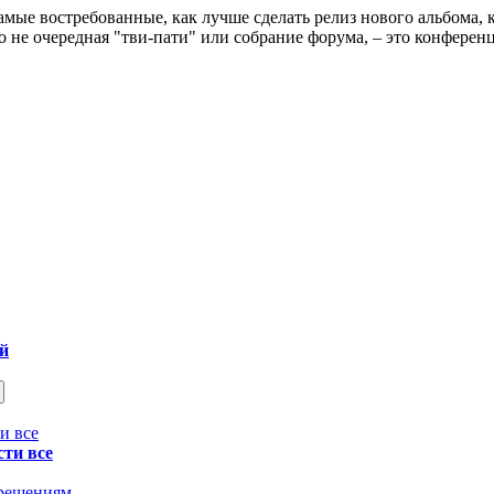
амые востребованные, как лучше сделать релиз нового альбома, 
 это не очередная "тви-пати" или собрание форума, – это конфер
ой
сти все