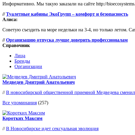
Информативно. Мы такую заказали на сайте http://bioecosystems.
//
Туалетные кабины ЭкоГрупп – комфорт и безопасность
Алиса:
Советую съездить на море недельки на 3-4, но только летом. Са
//
Организацию отпуска лучше доверить профессионалам
Справочник
Лица
Бренды
Организации
Медведев Дмитрий Анатольевич
//
В новосибирской общественной приемной Медведева сменил
Все упоминания
(257)
Коротких Максим
//
В Новосибирске идет сексуальная эволюция