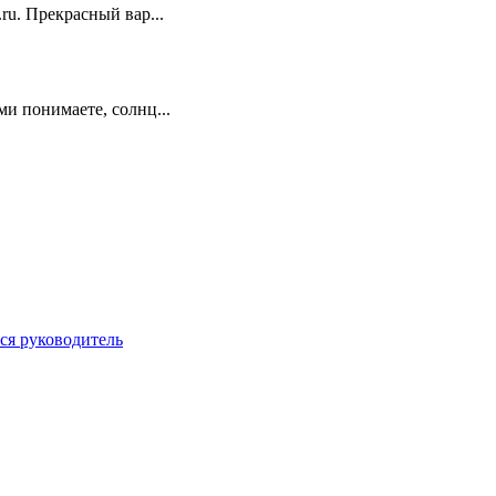
ru. Прекрасный вар...
ми понимаете, солнц...
ся руководитель