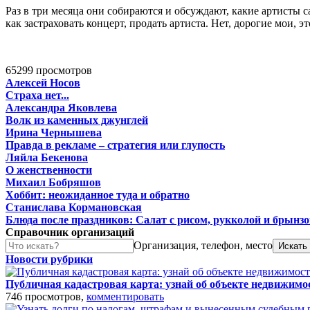
Раз в три месяца они собираются и обсуждают, какие артисты с
как застраховать концерт, продать артиста. Нет, дорогие мои,
65299 просмотров
Алексей Носов
Страха нет...
Александра Яковлева
Волк из каменных джунглей
Ирина Чернышева
Правда в рекламе – стратегия или глупость
Ляйла Бекенова
О женственности
Михаил Бобряшов
Хоббит: неожиданное туда и обратно
Станислава Кормановская
Блюда после праздников: Салат с рисом, рукколой и брынз
Справочник организаций
Организация, телефон, место
Новости рубрики
Публичная кадастровая карта: узнай об объекте недвижимо
746 просмотров,
комментировать