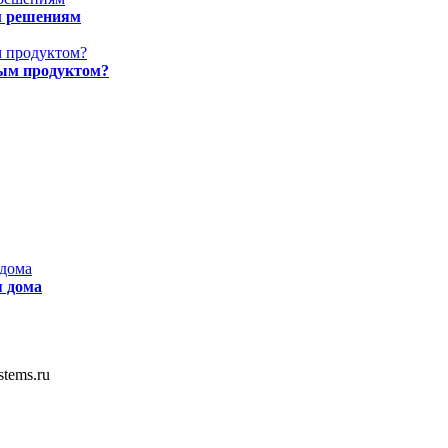
м решениям
ным продуктом?
я дома
stems.ru