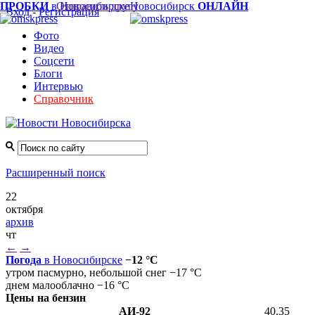
ПРОБКИ
в Новосибирске
Отправить другу
Новосибирск
ОНЛАЙН
Вход
-
Регистрация
Фото
Видео
Соцсети
Блоги
Интервью
Справочник
Расширенный поиск
22
октября
архив
чт
←
→
Погода
в Новосибирске
−12 °C
утром пасмурно, небольшой снег −17 °C
днем малооблачно −16 °C
Цены на бензин
АИ-92
40.35