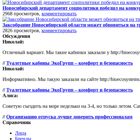
Новосибирский департамент соцполитики победил на конкур
2968 просмотров,
комментировать
Заксобрание Новосибирской области может обновиться на т
2826 просмотров,
комментировать
Обсуждения
Николай:
Отличный вариант. Мы такие кабинки заказали у http://bioecosy
//
Туалетные кабины ЭкоГрупп – комфорт и безопасность
Николай:
Информативно. Мы такую заказали на сайте http://bioecosystems.
//
Туалетные кабины ЭкоГрупп – комфорт и безопасность
Алиса:
Советую съездить на море недельки на 3-4, но только летом. Са
//
Организацию отпуска лучше доверить профессионалам
Справочник
Лица
Бренды