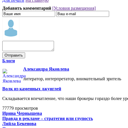
Для печати
На главную
Добавить комментарий
[Условия размещения]
Блоги
Александра Яковлева
литератор, интерпретатор, внимательный зритель
Волк из каменных джунглей
Складывается впечатление, что наши брокеры гораздо более ур
77779 просмотров
Ирина Чернышева
Правда в рекламе – стратегия или глупость
Ляйла Бекенова