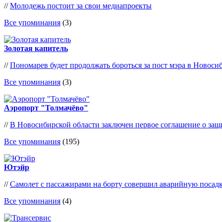
//
Молодежь постоит за свои медиапроекты
Все упоминания
(3)
Золотая капитель
//
Пономарев будет продолжать бороться за пост мэра в Новоси
Все упоминания
(3)
Аэропорт "Толмачёво"
//
В Новосибирской области заключен первое соглашение о за
Все упоминания
(195)
Ютэйр
//
Самолет с пассажирами на борту совершил аварийную посадк
Все упоминания
(4)