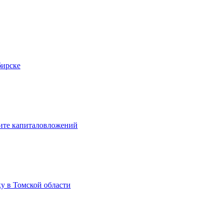
бирске
щите капиталовложений
у в Томской области