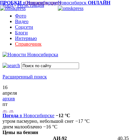
ПРОБКИ
в Новосибирске
Отправить другу
Новосибирск
ОНЛАЙН
Вход
-
Регистрация
Фото
Видео
Соцсети
Блоги
Интервью
Справочник
Расширенный поиск
16
апреля
архив
пт
←
→
Погода
в Новосибирске
−12 °C
утром пасмурно, небольшой снег −17 °C
днем малооблачно −16 °C
Цены на бензин
АИ-92
40.35