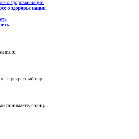
се о здоровье нации
реть
stems.ru
ru. Прекрасный вар...
ми понимаете, солнц...