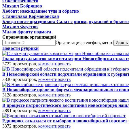
О женственности
Михаил Бобряшов
Хоббит: неожиданное туда и обратно
Станислава Кормановская
Блюда после праздников: Салат с рисом, рукколой и брынз
Михаил Фаустов
Малая фронту подмога
Справочник организаций
Организация, телефон, место
Новости рубрики
Глава «ритуального» комитета мэрии Новосибирска стала г
3722 просмотров,
комментировать
В Новосибирской области подсчитали обращения к губернат
3330 просмотров,
комментировать
В Новосибирске провели форум о межнациональных отнош
3128 просмотров,
комментировать
В процессе патриотического воспитания новосибирцев на
2891 просмотров,
комментировать
Единоросс отказался от выборов в новосибирский горсовет
3372 просмотров,
комментировать