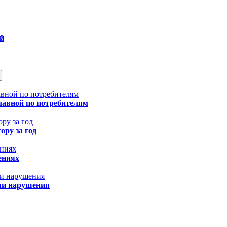
ой
лавной по потребителям
ору за год
ениях
шли нарушения