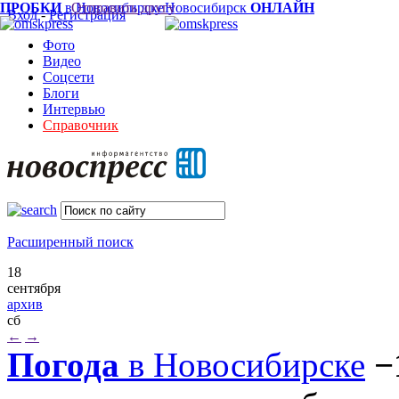
ПРОБКИ
в Новосибирске
Отправить другу
Новосибирск
ОНЛАЙН
Вход
-
Регистрация
Фото
Видео
Соцсети
Блоги
Интервью
Справочник
Расширенный поиск
18
сентября
архив
сб
←
→
Погода
в Новосибирске
−