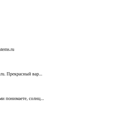
stems.ru
ru. Прекрасный вар...
ми понимаете, солнц...