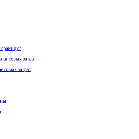
а границу?
нсовых затрат
ы