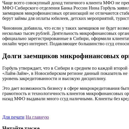
Чаще всего совокупный доход типичного клиента МФО не превы
МФО Сибирского отделения Банка России Нина Горбуль заявила
заемщиков микрофинансовых организаций не отличаются стабил
берут займы для оплаты юбилеев, детских мероприятий, турист
Чиновник добавила, что если у таких заемщиков не будет возм
несколько тысяч рублей. Деятельность микрофинансовых орган
официально зарегистрированные в Сибири, оформили клиентам с
онлайн через интернет. Подавляющее большинство ссуд относит
Долги заемщиков микрофинансовых ор
Горбуль утверждает, что в Сибири в среднем по каждой второ
«Лайм-Займ», в Новосибирском регионе данный показатель не
уровень закредитованности и высокую дисциплину.
Это дает возможность бизнесу в сфере микрокредитования быть
грамотность и технологичность клиентов микрофинансовых орга
назад МФО выдавали много ссуд наличными. Клиенты без кредит
Для печати
На главную
Читайте также