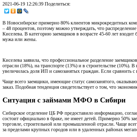
2021-06-19 12:26:39
Поделиться:
В Новосибирске примерно 80% клиентов микрокредитных компан
– 48 процентов, поэтому можно утверждать, что распределен
Киселева. В категорию заемщиков в возрасте 45-60 лет входи
мужа или жены.
Киселева заявила, что профессиональное разделение заемщико
отрасли (18%), на транспорте (13%) и в строительстве (10%).
увеличилась доля ИП и самозанятых граждан. Если сравнить с п
Чаще всего заемщики, имеющие статус самозанятого, оказывают
заказ. Подобная тенденция свидетельствует о том, что экономи
Ситуация с займами МФО в Сибири
Сибирское отделение ЦБ РФ предоставило информацию, согласн
состоит официально в браке, не имеет детей. Примерно 50% 
торговле, строительной или промышленной отрасли. Чаще всег
за пределами крупных городов или в удаленных районах мегап