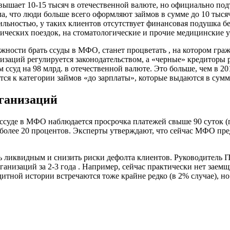
шает 10-15 тысяч в отечественной валюте, но официально подтв
, что люди больше всего оформляют займов в сумме до 10 тыся
ьностью, у таких клиентов отсутствует финансовая подушка без
ических поездок, на стоматологические и прочие медицинские у
ожности брать ссуды в МФО, станет процветать , на котором гра
изаций регулируется законодательством, а «черные» кредиторы р
суд на 98 млрд. в отечественной валюте. Это больше, чем в 20
ся к категории займов «до зарплаты», которые выдаются в сумме
ганизаций
й ссуде в МФО наблюдается просрочка платежей свыше 90 суток 
 более 20 процентов. Эксперты утверждают, что сейчас МФО пр
 ликвидным и снизить риски дефолта клиентов. Руководитель IT
низаций за 2-3 года . Например, сейчас практически нет заемщи
ной истории встречаются тоже крайне редко (в 2% случае), но 