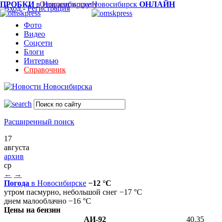
ПРОБКИ
в Новосибирске
Отправить другу
Новосибирск
ОНЛАЙН
Вход
-
Регистрация
Фото
Видео
Соцсети
Блоги
Интервью
Справочник
Расширенный поиск
17
августа
архив
ср
←
→
Погода
в Новосибирске
−12 °C
утром пасмурно, небольшой снег −17 °C
днем малооблачно −16 °C
Цены на бензин
АИ-92
40.35