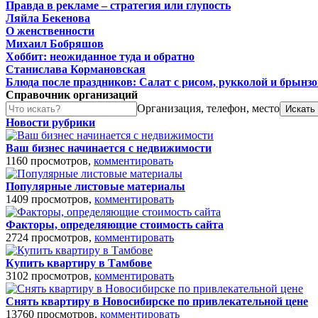
Правда в рекламе – стратегия или глупость
Ляйла Бекенова
О женственности
Михаил Бобряшов
Хоббит: неожиданное туда и обратно
Станислава Кормановская
Блюда после праздников: Салат с рисом, рукколой и брынз
Справочник организаций
Организация, телефон, место
Новости рубрики
Ваш бизнес начинается с недвижимости
1160 просмотров,
комментировать
Популярные листовые материалы
1409 просмотров,
комментировать
Факторы, определяющие стоимость сайта
2724 просмотров,
комментировать
Купить квартиру в Тамбове
3102 просмотров,
комментировать
Снять квартиру в Новосибирске по привлекательной цене
13760 просмотров,
комментировать