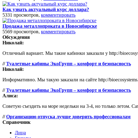
Как узнать актуальный курс доллара?
5331 просмотров,
комментировать
Продажа металлопроката в Новосибирске
5569 просмотров,
комментировать
Обсуждения
Николай:
Отличный вариант. Мы такие кабинки заказали у http://bioecosy
//
Туалетные кабины ЭкоГрупп – комфорт и безопасность
Николай:
Информативно. Мы такую заказали на сайте http://bioecosystems.
//
Туалетные кабины ЭкоГрупп – комфорт и безопасность
Алиса:
Советую съездить на море недельки на 3-4, но только летом. Са
//
Организацию отпуска лучше доверить профессионалам
Справочник
Лица