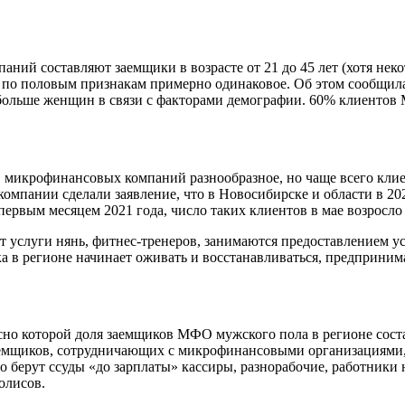
ий составляют заемщики в возрасте от 21 до 45 лет (хотя нек
ие по половым признакам примерно одинаковое. Об этом сообщи
т больше женщин в связи с факторами демографии. 60% клиентов
в микрофинансовых компаний разнообразное, но чаще всего кли
 В компании сделали заявление, что в Новосибирске и области в
ервым месяцем 2021 года, число таких клиентов в мае возросло 
 услуги нянь, фитнес-тренеров, занимаются предоставлением ус
ка в регионе начинает оживать и восстанавливаться, предприним
о которой доля заемщиков МФО мужского пола в регионе состав
заемщиков, сотрудничающих с микрофинансовыми организациями,
о берут ссуды «до зарплаты» кассиры, разнорабочие, работник
олисов.