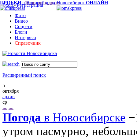
ПРОБКИ
в Новосибирске
Отправить другу
Новосибирск
ОНЛАЙН
Вход
-
Регистрация
Фото
Видео
Соцсети
Блоги
Интервью
Справочник
Расширенный поиск
5
октября
архив
ср
←
→
Погода
в Новосибирске
−
утром пасмурно, небольш