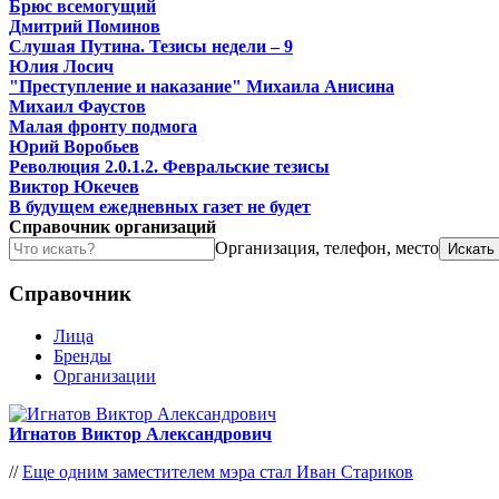
Брюс всемогущий
Дмитрий Поминов
Слушая Путина. Тезисы недели – 9
Юлия Лосич
"Преступление и наказание" Михаила Анисина
Михаил Фаустов
Малая фронту подмога
Юрий Воробьев
Революция 2.0.1.2. Февральские тезисы
Виктор Юкечев
В будущем ежедневных газет не будет
Справочник организаций
Организация, телефон, место
Справочник
Лица
Бренды
Организации
Игнатов Виктор Александрович
//
Еще одним заместителем мэра стал Иван Стариков