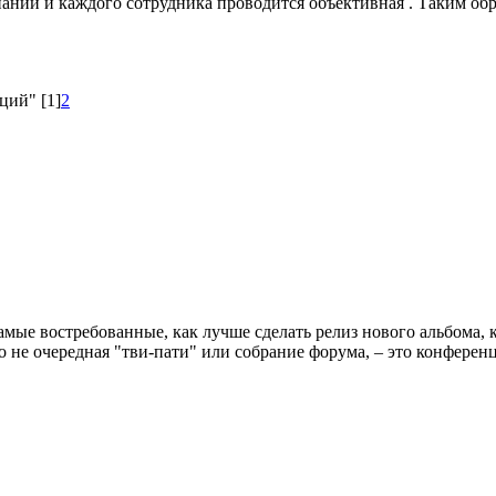
ании и каждого сотрудника проводится объективная . Таким об
аций"
[1]
2
амые востребованные, как лучше сделать релиз нового альбома, 
 это не очередная "тви-пати" или собрание форума, – это конфер