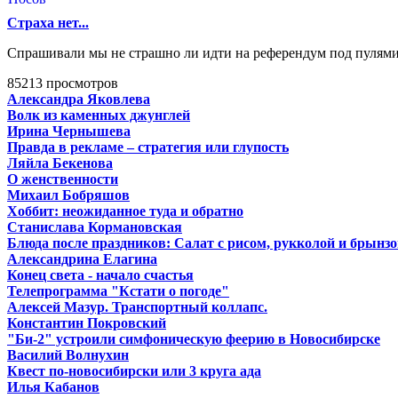
Страха нет...
Спрашивали мы не страшно ли идти на референдум под пулями п
85213 просмотров
Александра Яковлева
Волк из каменных джунглей
Ирина Чернышева
Правда в рекламе – стратегия или глупость
Ляйла Бекенова
О женственности
Михаил Бобряшов
Хоббит: неожиданное туда и обратно
Станислава Кормановская
Блюда после праздников: Салат с рисом, рукколой и брынз
Александрина Елагина
Конец света - начало счастья
Телепрограмма "Кстати о погоде"
Алексей Мазур. Транспортный коллапс.
Константин Покровский
"Би-2" устроили симфоническую феерию в Новосибирске
Василий Волнухин
Квест по-новосибирски или 3 круга ада
Илья Кабанов