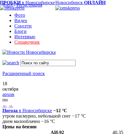
ПРОБКИ
в Новосибирске
Новосибирск
ОНЛАЙН
Вход
-
Регистрация
Фото
Видео
Соцсети
Блоги
Интервью
Справочник
Расширенный поиск
18
октября
архив
пн
←
→
Погода
в Новосибирске
−12 °C
утром пасмурно, небольшой снег −17 °C
днем малооблачно −16 °C
Цены на бензин
АИ-92
40.35