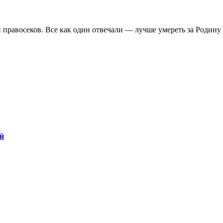
равосеков. Все как один отвечали — лучше умереть за Родину н
ой