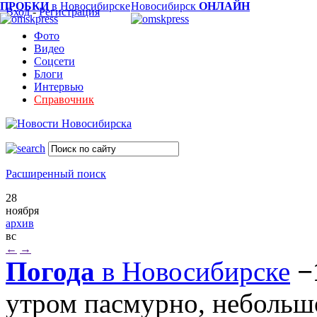
ПРОБКИ
в Новосибирске
Новосибирск
ОНЛАЙН
Вход
-
Регистрация
Фото
Видео
Соцсети
Блоги
Интервью
Справочник
Расширенный поиск
28
ноября
архив
вс
←
→
Погода
в Новосибирске
−
утром пасмурно, небольш