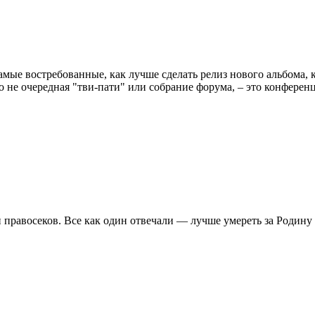
амые востребованные, как лучше сделать релиз нового альбома, 
 это не очередная "тви-пати" или собрание форума, – это конфер
равосеков. Все как один отвечали — лучше умереть за Родину н