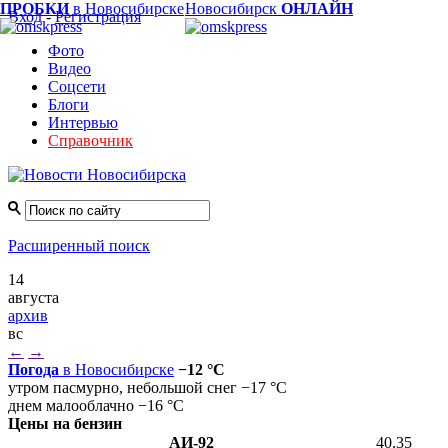
ПРОБКИ
в Новосибирске
Новосибирск
ОНЛАЙН
Вход
-
Регистрация
Фото
Видео
Соцсети
Блоги
Интервью
Справочник
Расширенный поиск
14
августа
архив
вс
←
→
Погода
в Новосибирске
−12 °C
утром пасмурно, небольшой снег −17 °C
днем малооблачно −16 °C
Цены на бензин
АИ-92
40.35