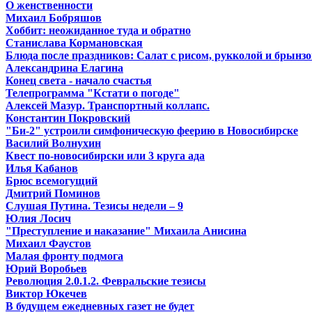
О женственности
Михаил Бобряшов
Хоббит: неожиданное туда и обратно
Станислава Кормановская
Блюда после праздников: Салат с рисом, рукколой и брынз
Александрина Елагина
Конец света - начало счастья
Телепрограмма "Кстати о погоде"
Алексей Мазур. Транспортный коллапс.
Константин Покровский
"Би-2" устроили симфоническую феерию в Новосибирске
Василий Волнухин
Квест по-новосибирски или 3 круга ада
Илья Кабанов
Брюс всемогущий
Дмитрий Поминов
Слушая Путина. Тезисы недели – 9
Юлия Лосич
"Преступление и наказание" Михаила Анисина
Михаил Фаустов
Малая фронту подмога
Юрий Воробьев
Революция 2.0.1.2. Февральские тезисы
Виктор Юкечев
В будущем ежедневных газет не будет