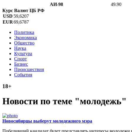
АИ-98
49.90
Курс Валют ЦБ РФ
USD
59,6207
EUR
69,6787
Политика
Экономика
Общество
Наука
Культура
Спорт
Бизнес
Происшествия
События
18+
Новости по теме "молодежь"
Новосибирцы выберут молодежного мэра
Победивший кандидат будет представлять интересы молодежи в