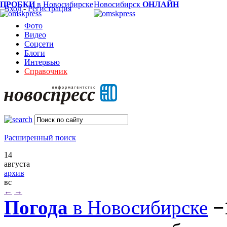
ПРОБКИ
в Новосибирске
Новосибирск
ОНЛАЙН
Вход
-
Регистрация
Фото
Видео
Соцсети
Блоги
Интервью
Справочник
Расширенный поиск
14
августа
архив
вс
←
→
Погода
в Новосибирске
−