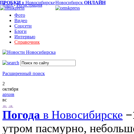
ПРОБКИ
в Новосибирске
Новосибирск
ОНЛАЙН
Вход
-
Регистрация
Фото
Видео
Соцсети
Блоги
Интервью
Справочник
Расширенный поиск
2
октября
архив
вс
←
→
Погода
в Новосибирске
−
утром пасмурно, небольш