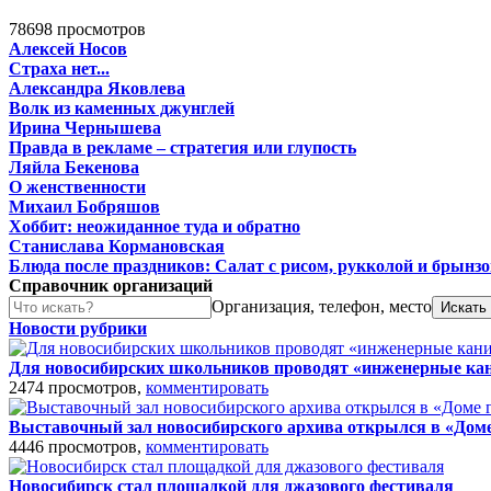
78698 просмотров
Алексей Носов
Страха нет...
Александра Яковлева
Волк из каменных джунглей
Ирина Чернышева
Правда в рекламе – стратегия или глупость
Ляйла Бекенова
О женственности
Михаил Бобряшов
Хоббит: неожиданное туда и обратно
Станислава Кормановская
Блюда после праздников: Салат с рисом, рукколой и брынз
Справочник организаций
Организация, телефон, место
Новости рубрики
Для новосибирских школьников проводят «инженерные ка
2474 просмотров,
комментировать
Выставочный зал новосибирского архива открылся в «Доме
4446 просмотров,
комментировать
Новосибирск стал площадкой для джазового фестиваля