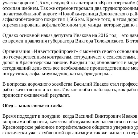
участке дороги 1,5 км, ведущей к санаторию «Краснозерский» 
отсыпан щебнем. Так же отремонтировали два труднопроходимы
по автомобильной дороге «Полойка-граница Доволенского райо
асфальтобетонного покрытия 1,566 км. Кроме того, в этом дор
отремонтированы асфальтобетоном три улицы, которые давно т
Однако основной наказ депутата Ивакова на 2016 год - это д
со времен правления губернатора
Виктора Толоконского
. В эт
Организация «Инвестстройпроект» с момента своего основания
по государственным контрактам, сотрудничает с сельсоветами,
дорог в Краснозерском районе. Каждый год обновляется и мод
сегодняшний день есть все необходимые производственные мощн
погрузчики, асфальтоукладчик, катки, бульдозеры...
В вопросах дорожного хозяйства Василий Иваков стал професс
работ качественно и в срок. Иваков любит наблюдать, как работ
приносит ожидаемый результат.
Обед – запах свежего хлеба
Время подходит к полудню, когда Василий Викторович Иваков с
вопросами общепита, качества обслуживания населения в сельс
Краснозерское районное потребительское общество уверенно у
фактически уже загубленной организации так же выпал на пер