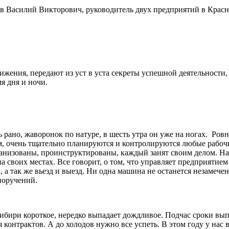
в Василий Викторович
, руководитель двух предприятий в Крас
жения, передают из уст в уста секреты успешной деятельности, 
я дня и ночи.
рано, жаворонок по натуре, в шесть утра он уже на ногах. Ров
м, очень тщательно планируются и контролируются любые рабочи
анизованы, проинструктированы, каждый занят своим делом. На 
на своих местах. Все говорит, о том, что управляет предприяти
а так же вьезд и выезд. Ни одна машина не останется незамеченн
поручений.
 Сибири короткое, нередко выпадает дождливое. Подчас сроки вы
я контрактов. А до холодов нужно все успеть. В этом году у нас