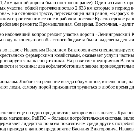
(1,2 км данной дороги было построено ранее). Один из самых пр
х участка, общей протяженностью 2,633 км которые в период в
на». На основной трассе, пересекающей наш район, «Карасук-К
ожном строительном сезоне в рабочем поселке Краснозерское ра
ребовали ремонта: Промышленная, Северная, Восточная, - делит
авно наболевший вопрос ремонт участка дороги «Ленинградский
ом году наконец-то из областного бюджета были выделены деньги
 во главе с Иваковым Василием Викторовичем специализируется
 крестьянско-фермерскими хозяйствами, оказывает услуги частн
ернизируется парк спецтехники. На развитие предприятия Васил
ости и техника: два асфальтобетонных завода производительност
ионалом. Любое его решение всегда обдуманное, взвешенное, н
ают люди, самому порой приходится трудиться в любое время дня 
пешит еще на одно предприятие, которое возглавляет, - Красно
ких магазинах. РайПО – большая потребительская система, вклю
держивает лидерство по всем показателям среди других потреби
иод прихода в данное предприятие Василия Викторовича Иваков