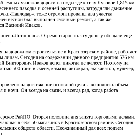
облемных участков дороги на подъезде к селу Луговое 1,815 км
есеннего паводка и осенней распутицы, затрудняли движение
очки-Павлодар», тоже отремонтированы два участка
нней весной был выполнен ямочный ремонт, а так же
ся Василий Иваков.
-Конево-Лотошное». Отремонтировать эту дорогу обещали еще
.
 на дорожном строительстве в Краснозерском районе, работает
ым лицам. Сегодня на содержании данного предприятия 576 км
ий Викторович Иваков денег никогда не жалеет. Поэтому на
ью 500 тонн в смену, камазы, автокран, экскаватор, мульчер,
аправлено на достижение основной цели - выполнить объем
и ночи. Он всегда на связи, и всегда рад, когда работа
зерское РайПО. Вторая половина дня занята торговыми делами,
чающая в себя 50 магазинов в Краснозерском районе. Сегодня
тельских обществ области. Неожиданный для всех подъем
а.