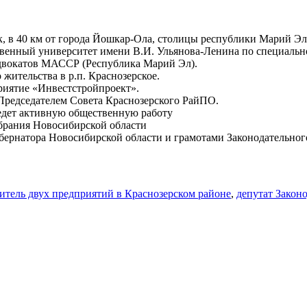
ок, в 40 км от города Йошкар-Ола, столицы республики Марий Эл
твенный университет имени В.И. Ульянова-Ленина по специальн
 адвокатов МАССР (Республика Марий Эл).
 жительства в р.п. Краснозерское.
риятие «Инвестстройпроект».
 Председателем Совета Краснозерского РайПО.
Ведет активную общественную работу
обрания Новосибирской области
ернатора Новосибирской области и грамотами Законодательног
итель двух предприятий в Краснозерском районе
,
депутат Закон