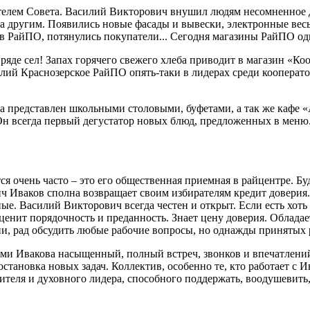
дателем Совета. Василий Викторович внушил людям несомненное д
а другим. Появились новые фасады и вывески, электронные весы,
в РайПО, потянулись покупатели... Сегодня магазины РайПО одн
 ряде сел! Запах горячего свежего хлеба приводит в магазин «К
елий Краснозерское РайПО опять-таки в лидерах среди кооперат
а представлен школьными столовыми, буфетами, а так же кафе 
 Он всегда первый дегустатор новых блюд, предложенных в меню
ся очень часто – это его общественная приемная в райцентре. Б
 Иваков сполна возвращает своим избирателям кредит доверия. 
е. Василий Викторович всегда честен и открыт. Если есть хоть
 ценит порядочность и преданность. Знает цену доверия. Облада
ии, рад обсудить любые рабочие вопросы, но однажды принятых 
ами Ивакова насыщенный, полный встреч, звонков и впечатлений 
остановка новых задач. Коллектив, особенно те, кто работает с 
ителя и духовного лидера, способного поддержать, воодушевить,