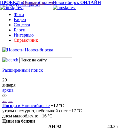
ПРОБКИ
в Новосибирске
Отправить другу
Новосибирск
ОНЛАЙН
Вход
-
Регистрация
Фото
Видео
Соцсети
Блоги
Интервью
Справочник
Расширенный поиск
29
января
архив
сб
←
→
Погода
в Новосибирске
−12 °C
утром пасмурно, небольшой снег −17 °C
днем малооблачно −16 °C
Цены на бензин
АИ-92
40.35