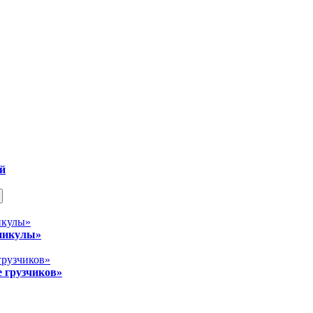
ой
никулы»
 грузчиков»