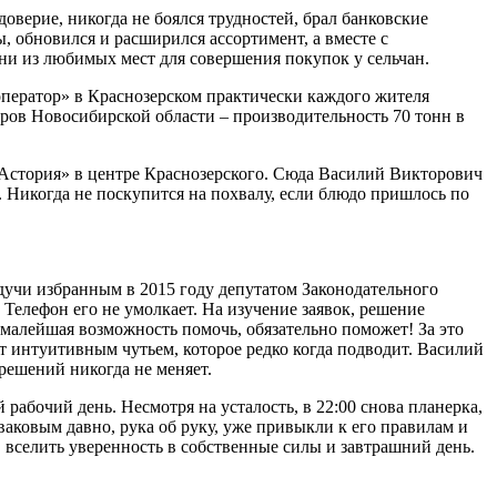
оверие, никогда не боялся трудностей, брал банковские
 обновился и расширился ассортимент, а вместе с
и из любимых мест для совершения покупок у сельчан.
ооператор» в Краснозерском практически каждого жителя
оров Новосибирской области – производительность 70 тонн в
«Астория» в центре Краснозерского. Сюда Василий Викторович
. Никогда не поскупится на похвалу, если блюдо пришлось по
удучи избранным в 2015 году депутатом Законодательного
Телефон его не умолкает. На изучение заявок, решение
 малейшая возможность помочь, обязательно поможет! За это
ет интуитивным чутьем, которое редко когда подводит. Василий
решений никогда не меняет.
рабочий день. Несмотря на усталость, в 22:00 снова планерка,
Иваковым давно, рука об руку, уже привыкли к его правилам и
 вселить уверенность в собственные силы и завтрашний день.