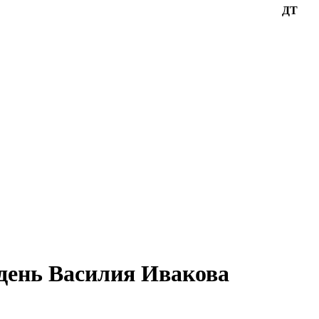
ДТ
 день Василия Ивакова