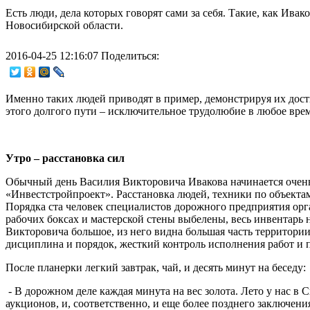
Есть люди, дела которых говорят сами за себя. Такие, как
Ивако
Новосибирской области.
2016-04-25 12:16:07
Поделиться:
Именно таких людей приводят в пример, демонстрируя их дости
этого долгого пути – исключительное трудолюбие в любое врем
Утро – расстановка сил
Обычный день Василия Викторовича Ивакова начинается очень 
«Инвестстройпроект». Расстановка людей, техники по объекта
Порядка ста человек специалистов дорожного предприятия орг
рабочих боксах и мастерской стены выбелены, весь инвентарь 
Викторовича большое, из него видна большая часть территории, 
дисциплина и порядок, жесткий контроль исполнения работ и 
После планерки легкий завтрак, чай, и десять минут на беседу:
- В дорожном деле каждая минута на вес золота. Лето у нас в
аукционов, и, соответственно, и еще более позднего заключени