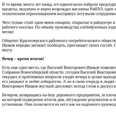
В то время, много лет назад, его единогласно избрали предсе
кредиты, медленно и верно возрождал магазины РайПО, один з
техническим переоснащением воспрянул энтузиазм сотруднико
Чего только стоят одни мини-пекарни, открытые в райцентре и
рабочего поселка. По объему производства хлебобулочных изд
месяц!
Общепит Краснозерского районного потребительского обществ
Иваков нередко заезжает пообедать, приглашает своих гостей.
вкусу.
Вечер – время итогов!
Есть еще одно место, где Василий Викторович Иваков появляет
Собрания Новосибирской области, сегодня Василий Викторович
текущих и проблемных вопросов уходят вечера и целые выходны
его уважают и любят избиратели. А он в свою очередь в людях
Викторович Иваков жесткий дипломат: всегда готов к дискусс
Вечером, возвращаясь на базу дорожного предприятия, за плеч
на которой подведение итогов дня, обсуждение результатов и п
установкам. Они полагаются на него как на надежного руковод